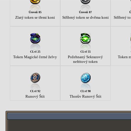
Úroveň 85
Úroveň 87
Ú
Zlatý token se třemi koni
Stříbrný token se dvěma koni
Stříbrný to
CLvl 25
CLvl 55
Token Magické černé želvy
Požehnaný Sekrazový
Token m
nefritový token
CLvl 92
CLvl 98
Runový Štít
Thorův Runový Štít