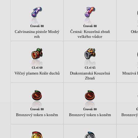
Úroveň 88
Úroveň 88
Calvinasina pistole Modrý
Čestná: Kouzelná zbraň
Orks
roh
velkého vůdce
CLvl 60
CLvl 65
Věčný plamen Krále duchů
Drakonianská Kouzelná
Mrazivá 
Zbraň
Úroveň 80
Úroveň 80
Ú
Bronzový token s koněm
Bronzový token s koněm
Bronzový