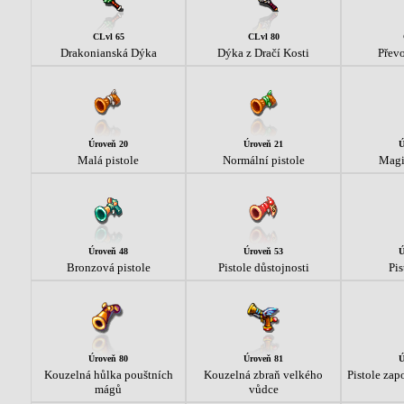
CLvl 65
CLvl 80
Drakonianská Dýka
Dýka z Dračí Kosti
Přev
Úroveň 20
Úroveň 21
Ú
Malá pistole
Normální pistole
Magi
Úroveň 48
Úroveň 53
Ú
Bronzová pistole
Pistole důstojnosti
Pis
Úroveň 80
Úroveň 81
Ú
Kouzelná hůlka pouštních
Kouzelná zbraň velkého
Pistole za
mágů
vůdce