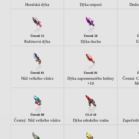
Horalská dýka
Dýka utrpení
Drah
Úroveň 53
Úroveň 58
Ú
Rubínová dýka
Dýka ducha
E
Úroveň 81
Úroveň 81
Ú
Nůž velkého vůdce
Dýka zapomenutého hrdiny
Čestná: C
+10
Mo
Úroveň 88
CLvl 10
Čestný: Nůž velkého vůdce
Dýka orkského vraha
Zapečetě