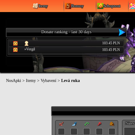
Itemy
Bonusy
Schopnost
Donate ranking - last 30 days
103.45 PLN
»Vergil
103.45 PLN
NosApki
>
Itemy
>
Vybavení
>
Levá ruka
Název