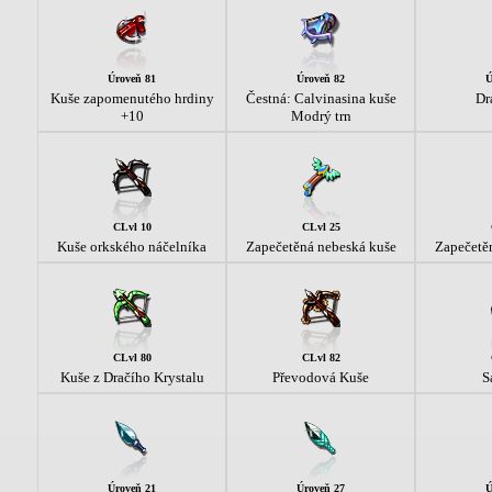
Úroveň 81
Úroveň 82
Ú
Kuše zapomenutého hrdiny
Čestná: Calvinasina kuše
Dr
+10
Modrý trn
CLvl 10
CLvl 25
Kuše orkského náčelníka
Zapečetěná nebeská kuše
Zapečetě
CLvl 80
CLvl 82
Kuše z Dračího Krystalu
Převodová Kuše
S
Úroveň 21
Úroveň 27
Ú