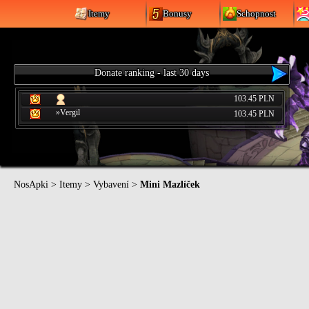
Itemy
Bonusy
Schopnost
Donate ranking - last 30 days
103.45 PLN
»Vergil
103.45 PLN
NosApki
>
Itemy
>
Vybavení
>
Mini Mazlíček