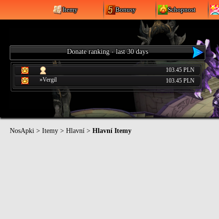
Itemy
Bonusy
Schopnost
Donate ranking - last 30 days
103.45 PLN
»Vergil
103.45 PLN
NosApki
>
Itemy
>
Hlavní
>
Hlavní Itemy