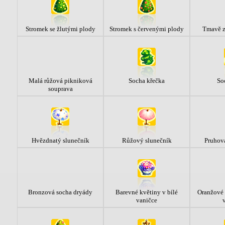
Stromek se žlutými plody
Stromek s červenými plody
Tmavě z
Malá růžová pikniková
Socha křečka
So
souprava
Hvězdnatý slunečník
Růžový slunečník
Pruhov
Bronzová socha dryády
Barevné květiny v bílé
Oranžové 
vaničce