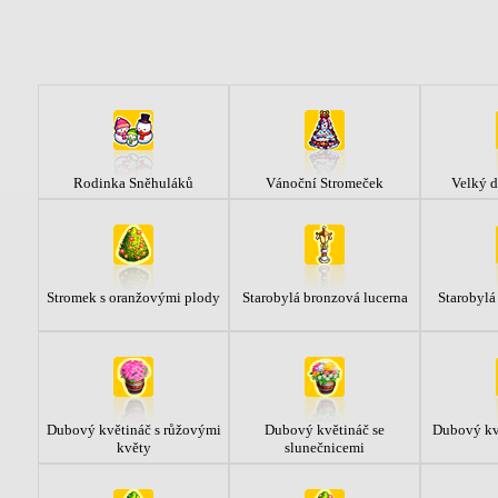
Rodinka Sněhuláků
Vánoční Stromeček
Velký d
Stromek s oranžovými plody
Starobylá bronzová lucerna
Starobylá
Dubový květináč s růžovými
Dubový květináč se
Dubový kvě
květy
slunečnicemi