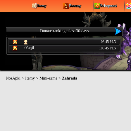
Itemy
Bonusy
Schopnost
Donate ranking - last 30 days
103.45 PLN
»Vergil
103.45 PLN
NosApki
>
Itemy
>
Mini-země
>
Zahrada