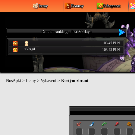
Itemy
Bonusy
Schopnost
Donate ranking - last 30 days
103.45 PLN
»Vergil
103.45 PLN
NosApki
>
Itemy
>
Vybavení
>
Kostým zbraní