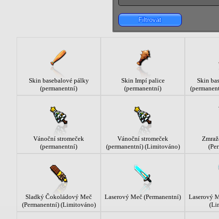
Filtrovat
Skin basebalové pálky
Skin Impí palice
Skin ba
(permanentní)
(permanentní)
(permanent
Vánoční stromeček
Vánoční stromeček
Zmraž
(permanentní)
(permanentní) (Limitováno)
(Pe
Sladký Čokoládový Meč
Laserový Meč (Permanentní)
Laserový M
(Permanentní) (Limitováno)
(Li