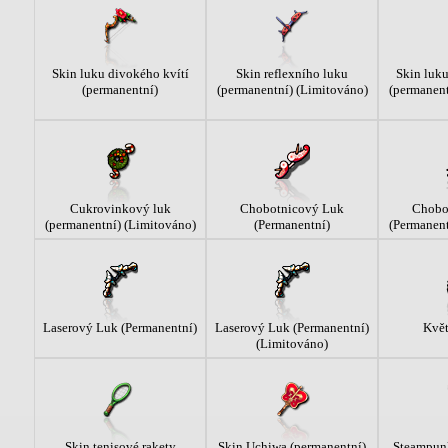
Skin luku divokého kvítí
Skin reflexního luku
Skin luku
(permanentní)
(permanentní) (Limitováno)
(permanent
Cukrovinkový luk
Chobotnicový Luk
Chobo
(permanentní) (Limitováno)
(Permanentní)
(Permanent
Laserový Luk (Permanentní)
Laserový Luk (Permanentní)
Kvě
(Limitováno)
Skin tenisové rakety
Skin Uchiwa (permanentní)
Steampun