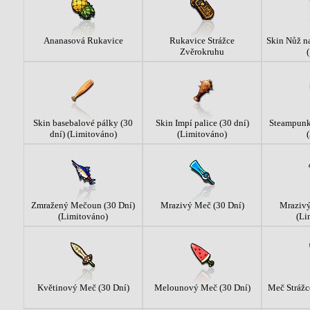
Ananasová Rukavice
Rukavice Strážce
Skin Nůž na
Zvěrokruhu
(
Skin basebalové pálky (30
Skin Impí palice (30 dní)
Steampunk
dní) (Limitováno)
(Limitováno)
(
Zmražený Mečoun (30 Dní)
Mrazivý Meč (30 Dní)
Mrazivý
(Limitováno)
(Li
Květinový Meč (30 Dní)
Melounový Meč (30 Dní)
Meč Strážc