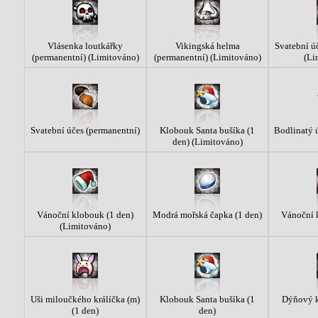
Vlásenka loutkářky
Vikingská helma
Svatební ú
(permanentní) (Limitováno)
(permanentní) (Limitováno)
(Li
Svatební účes (permanentní)
Klobouk Santa bušíka (1
Bodlinatý 
den) (Limitováno)
Vánoční klobouk (1 den)
Modrá mořská čapka (1 den)
Vánoční 
(Limitováno)
Uši miloučkého králíčka (m)
Klobouk Santa bušíka (1
Dýňový k
(1 den)
den)