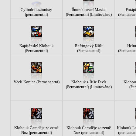
Cylindr iluzionisty
Šnorchlovací Maska
Potáp
(permanentní)
(Permanentní) (Limitováno)
(Permanent
Kapitánský Klobouk
Raftingový Kšilt
Helm
(Permanentní)
(Permanentní)
(Permanent
Včelí Koruna (Permanentní)
Klobouk z Říše Divů
Klobou
(Permanentní) (Limitováno)
(Pe
Klobouk Čaroděje ze země
Klobouk Čaroděje ze země
Klobouk Le
Noz (permanentní)
Noz (permanentní)
(permanent