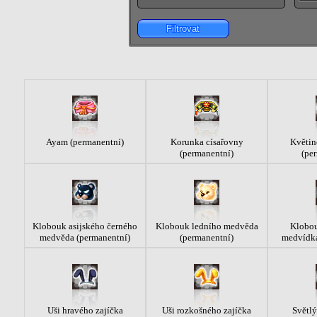
Filtrovat
Ayam (permanentní)
Korunka císařovny
Květin
(permanentní)
(pe
Klobouk asijského černého
Klobouk ledního medvěda
Klobo
medvěda (permanentní)
(permanentní)
medvídka
Uši hravého zajíčka
Uši rozkošného zajíčka
Světlý