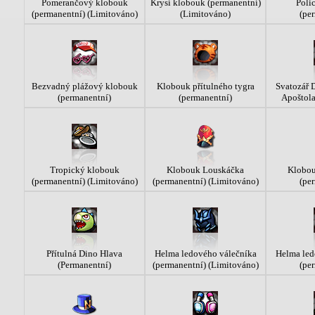
Pomerančový klobouk
Krysí klobouk (permanentní)
Polic
(permanentní) (Limitováno)
(Limitováno)
(pe
Bezvadný plážový klobouk
Klobouk přítulného tygra
Svatozář 
(permanentní)
(permanentní)
Apoštola
Tropický klobouk
Klobouk Louskáčka
Klobou
(permanentní) (Limitováno)
(permanentní) (Limitováno)
(pe
Přítulná Dino Hlava
Helma ledového válečníka
Helma led
(Permanentní)
(permanentní) (Limitováno)
(pe