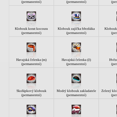
(permanentní)
(permanentní)
(pe
Klobouk korat kocoura
Klobouk zajíčka březňáka
Klobouk 
(permanentní)
(permanentní)
(pe
Havajská čelenka (m)
Havajská čelenka (ž)
Hvěz
(permanentní)
(permanentní)
(pe
Skořápkový klobouk
Modrý klobouk zakladatele
Zelený klo
(permanentní)
(permanentní)
(pe