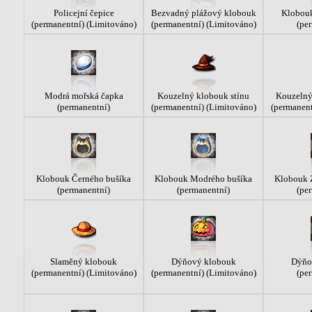
Policejní čepice
Bezvadný plážový klobouk
Klobouk
(permanentní) (Limitováno)
(permanentní) (Limitováno)
(pe
Modrá mořská čapka
Kouzelný klobouk stínu
Kouzelný
(permanentní)
(permanentní) (Limitováno)
(permanent
Klobouk Černého bušíka
Klobouk Modrého bušíka
Klobouk 
(permanentní)
(permanentní)
(pe
Slaměný klobouk
Dýňový klobouk
Dýňo
(permanentní) (Limitováno)
(permanentní) (Limitováno)
(pe