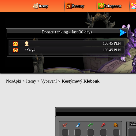
Itemy
Bonusy
Schopnost
Donate ranking - last 30 days
103.45 PLN
»Vergil
103.45 PLN
NosApki
>
Itemy
>
Vybavení
>
Kostýmový Klobouk
Náz