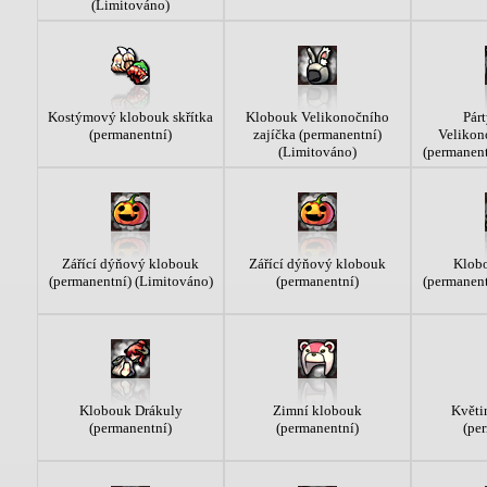
(Limitováno)
Kostýmový klobouk skřítka
Klobouk Velikonočního
Pár
(permanentní)
zajíčka (permanentní)
Velikon
(Limitováno)
(permanent
Zářící dýňový klobouk
Zářící dýňový klobouk
Klob
(permanentní) (Limitováno)
(permanentní)
(permanent
Klobouk Drákuly
Zimní klobouk
Květi
(permanentní)
(permanentní)
(pe