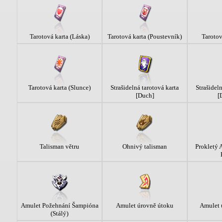
Tarotová karta (Láska)
Tarotová karta (Poustevník)
Tarotov
Tarotová karta (Slunce)
Strašidelná tarotová karta
Strašidel
[Duch]
[
Talisman větru
Ohnivý talisman
Prokletý 
Amulet Požehnání Šampióna
Amulet úrovně útoku
Amulet 
(Stálý)