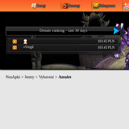
Itemy
Bonusy
Schopnost
Donate ranking - last 30 days
103.45 PLN
»Vergil
103.45 PLN
NosApki
>
Itemy
>
Vybavení
>
Amulet