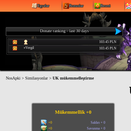
Eşyalar
Bonuslar
Beceri
Donate ranking - last 30 days
103.45 PLN
»Vergil
103.45 PLN
NosApki
>
Similasyonlar
>
UK mükemmelleştirme
Mükemmellik +
0
+
0
Saldırı
+
0
+
0
Savunma
+
0