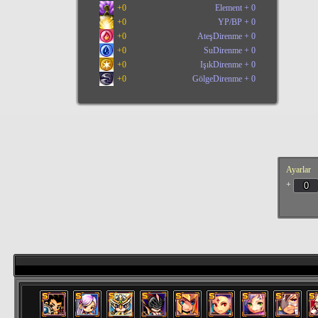
+
0
Element
+
0
+
0
YP/BP
+
0
+
0
AteşDirenme
+
0
+
0
SuDirenme
+
0
+
0
IşıkDirenme
+
0
+
0
GölgeDirenme
+
0
Ayarlar
+