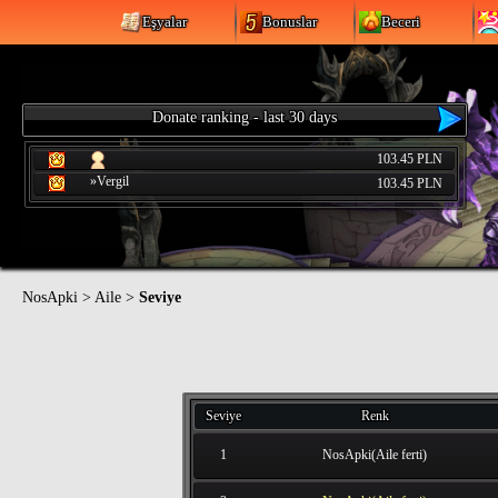
Eşyalar
Bonuslar
Beceri
Donate ranking - last 30 days
103.45 PLN
»Vergil
103.45 PLN
NosApki
>
Aile
>
Seviye
Seviye
Renk
1
NosApki(Aile ferti)