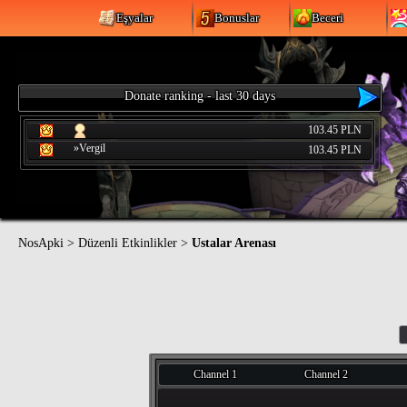
Eşyalar
Bonuslar
Beceri
Donate ranking - last 30 days
103.45 PLN
»Vergil
103.45 PLN
NosApki
>
Düzenli Etkinlikler
>
Ustalar Arenası
Channel 1
Channel 2