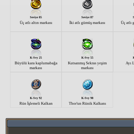
Seviye 85
Seviye 87
Üç atlı altın markası
İki atlı gümüş markası
Üç atlı
K-Svy 25
K-Svy 55
Büyülü kara kaplumabağa
Kutsanmış Sekras yeşim
Ayı 
markası
markası
K-Svy 92
K-Svy 98
Rün İşlemeli Kalkan
Thor'un Rünik Kalkanı