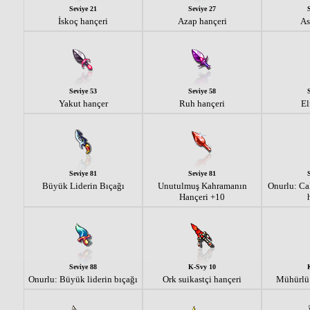
Seviye 21
Seviye 27
İskoç hançeri
Azap hançeri
As
Seviye 53
Seviye 58
Yakut hançer
Ruh hançeri
El
Seviye 81
Seviye 81
Büyük Liderin Bıçağı
Unutulmuş Kahramanın
Onurlu: Cal
Hançeri +10
Seviye 88
K-Svy 10
Onurlu: Büyük liderin bıçağı
Ork suikastçi hançeri
Mühürlü 