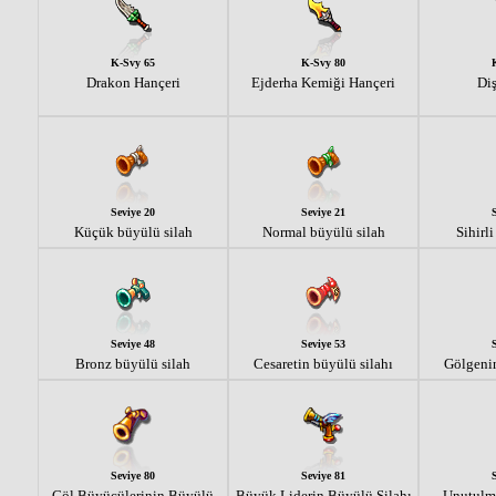
K-Svy 65
K-Svy 80
Drakon Hançeri
Ejderha Kemiği Hançeri
Diş
Seviye 20
Seviye 21
Küçük büyülü silah
Normal büyülü silah
Sihirl
Seviye 48
Seviye 53
Bronz büyülü silah
Cesaretin büyülü silahı
Gölgenin
Seviye 80
Seviye 81
Çöl Büyücülerinin Büyülü
Büyük Liderin Büyülü Silahı
Unutulm