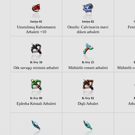
Seviye 81
Seviye 82
Unutulmuş Kahramanın
Onurlu: Calvinas'ın mavi
Feni
Arbaleti +10
diken arbaleti
K-Svy 10
K-Svy 25
Ork savaşçı reisinin arbaleti
Mühürlü cennet arbaleti
Mühürlü c
K-Svy 80
K-Svy 82
Ejderha Kristali Arbaleti
Dişli Arbalet
Arba