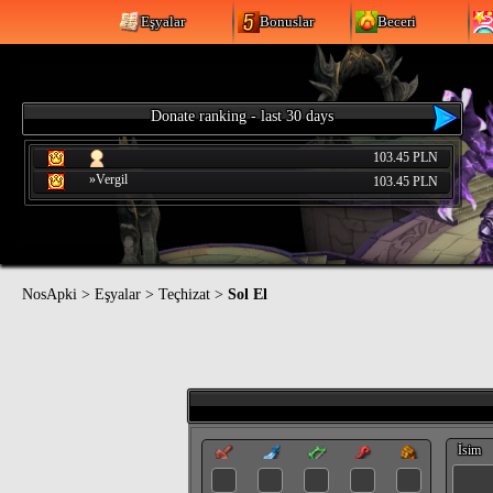
Eşyalar
Bonuslar
Beceri
Donate ranking - last 30 days
103.45 PLN
»Vergil
103.45 PLN
NosApki
>
Eşyalar
>
Teçhizat
>
Sol El
İsim