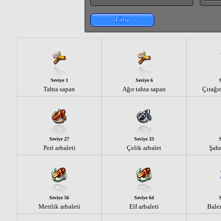
Filtre
Seviye 1
Seviye 6
Tahta sapan
Ağır tahta sapan
Çırağın
Seviye 27
Seviye 33
Peri arbaleti
Çelik arbalet
Şahe
Seviye 56
Seviye 64
Mertlik arbaleti
Elf arbaleti
Balen