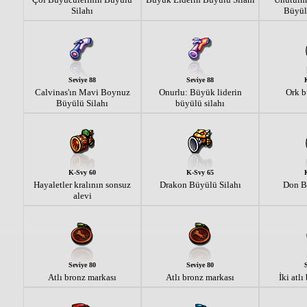
Silahı
Büyül
Seviye 88
Seviye 88
Calvinas'ın Mavi Boynuz
Onurlu: Büyük liderin
Ork b
Büyülü Silahı
büyülü silahı
K-Svy 60
K-Svy 65
Hayaletler kralının sonsuz
Drakon Büyülü Silahı
Don B
alevi
Seviye 80
Seviye 80
Atlı bronz markası
Atlı bronz markası
İki atl