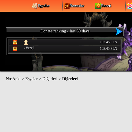
Eşyalar
Bonuslar
Beceri
Donate ranking - last 30 days
103.45 PLN
»Vergil
103.45 PLN
NosApki
>
Eşyalar
>
Diğerleri
>
Diğerleri