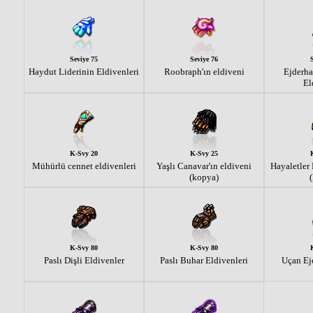
Seviye 75
Seviye 76
Haydut Liderinin Eldivenleri
Roobraph'ın eldiveni
Ejderha
El
K-Svy 20
K-Svy 25
Mühürlü cennet eldivenleri
Yaşlı Canavar'ın eldiveni
Hayaletler 
(kopya)
K-Svy 80
K-Svy 80
Paslı Dişli Eldivenler
Paslı Buhar Eldivenleri
Uçan Ej