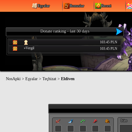
Eşyalar
Bonuslar
Beceri
Donate ranking - last 30 days
103.45 PLN
»Vergil
103.45 PLN
NosApki
>
Eşyalar
>
Teçhizat
>
Eldiven
İsim