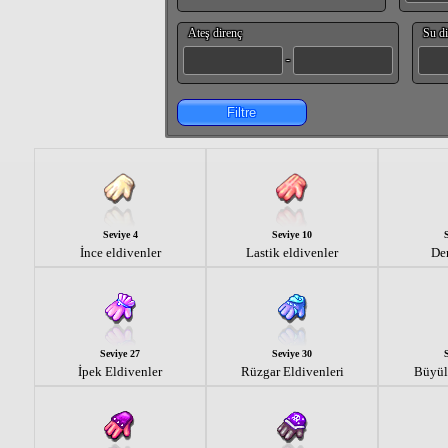
Ateş direnç
Su di
-
Filtre
Seviye 4
Seviye 10
İnce eldivenler
Lastik eldivenler
Der
Seviye 27
Seviye 30
İpek Eldivenler
Rüzgar Eldivenleri
Büyül