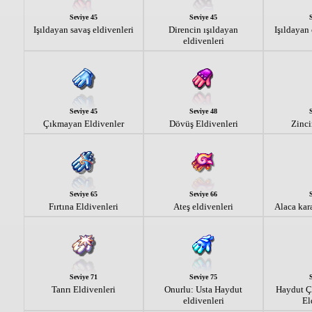
Seviye 45
Seviye 45
Işıldayan savaş eldivenleri
Direncin ışıldayan
Işıldayan 
eldivenleri
Seviye 45
Seviye 48
Çıkmayan Eldivenler
Dövüş Eldivenleri
Zinci
Seviye 65
Seviye 66
Fırtına Eldivenleri
Ateş eldivenleri
Alaca kara
Seviye 71
Seviye 75
Tanrı Eldivenleri
Onurlu: Usta Haydut
Haydut Ç
eldivenleri
El