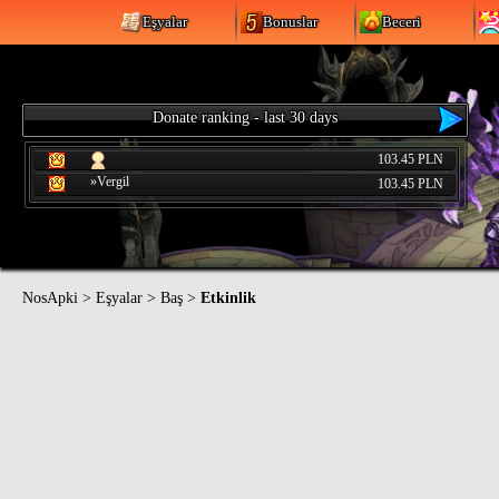
Eşyalar
Bonuslar
Beceri
Donate ranking - last 30 days
103.45 PLN
»Vergil
103.45 PLN
NosApki
>
Eşyalar
>
Baş
>
Etkinlik