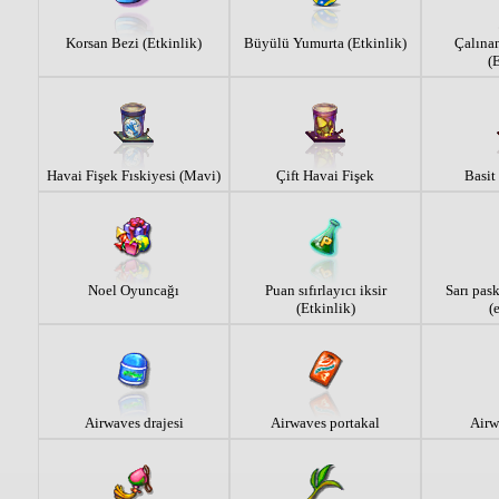
Korsan Bezi (Etkinlik)
Büyülü Yumurta (Etkinlik)
Çalınan
(
Havai Fişek Fıskiyesi (Mavi)
Çift Havai Fişek
Basit
Noel Oyuncağı
Puan sıfırlayıcı iksir
Sarı pas
(Etkinlik)
(
Airwaves drajesi
Airwaves portakal
Airw