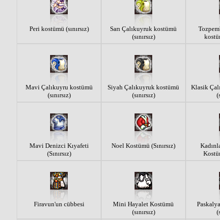
Peri kostümü (sınırsız)
Sarı Çalıkuyruk kostümü
Tozpem
(sınırsız)
kostüm
Mavi Çalıkuyru kostümü
Siyah Çalıkuyruk kostümü
Klasik Ça
(sınırsız)
(sınırsız)
(
Mavi Denizci Kıyafeti
Noel Kostümü (Sınırsız)
Kadınla
(Sınırsız)
Kostüm
Firavun'un cübbesi
Mini Hayalet Kostümü
Paskalya
(sınırsız)
(