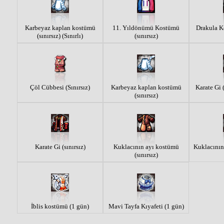
Karbeyaz kaplan kostümü
11. Yıldönümü Kostümü
Drakula Ko
(sınırsız) (Sınırlı)
(sınırsız)
Çöl Cübbesi (Sınırsız)
Karbeyaz kaplan kostümü
Karate Gi (
(sınırsız)
Karate Gi (sınırsız)
Kuklacının ayı kostümü
Kuklacının 
(sınırsız)
İblis kostümü (1 gün)
Mavi Tayfa Kıyafeti (1 gün)