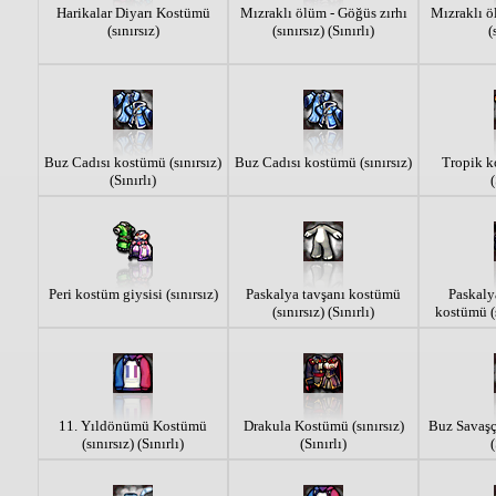
Harikalar Diyarı Kostümü
Mızraklı ölüm - Göğüs zırhı
Mızraklı ö
(sınırsız)
(sınırsız) (Sınırlı)
(
Buz Cadısı kostümü (sınırsız)
Buz Cadısı kostümü (sınırsız)
Tropik ko
(Sınırlı)
(
Peri kostüm giysisi (sınırsız)
Paskalya tavşanı kostümü
Paskalya
(sınırsız) (Sınırlı)
kostümü (s
11. Yıldönümü Kostümü
Drakula Kostümü (sınırsız)
Buz Savaşçı
(sınırsız) (Sınırlı)
(Sınırlı)
(