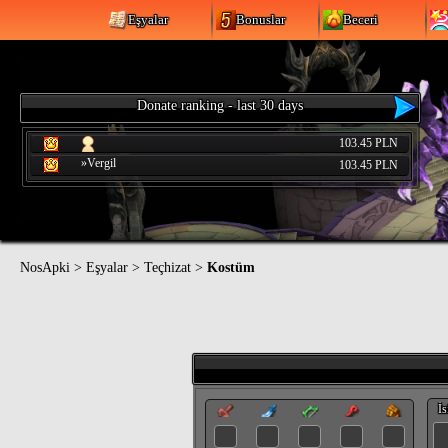
Eşyalar
Bonuslar
Beceri
Donate ranking - last 30 days
103.45 PLN
»Vergil
103.45 PLN
NosApki
>
Eşyalar
>
Teçhizat
>
Kostüm
İ