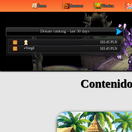
Ítems
Bonuses
Técnica
Donate ranking - last 30 days
103.45 PLN
»Vergil
103.45 PLN
Contenido 